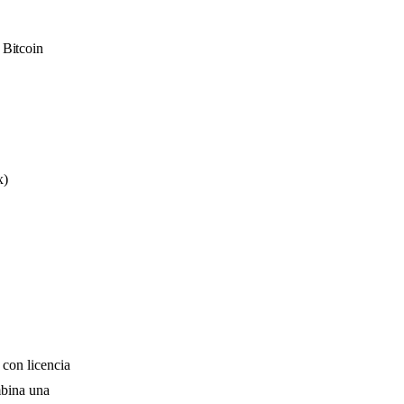
 Bitcoin
x)
 con licencia
mbina una