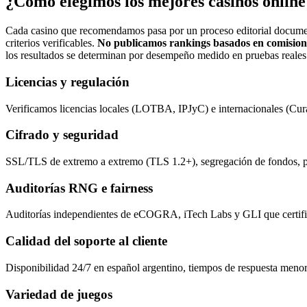
¿Cómo elegimos los mejores casinos online
Cada casino que recomendamos pasa por un proceso editorial docum
criterios verificables.
No publicamos rankings basados en comisione
los resultados se determinan por desempeño medido en pruebas reales
Licencias y regulación
Verificamos licencias locales (LOTBA, IPJyC) e internacionales (C
Cifrado y seguridad
SSL/TLS de extremo a extremo (TLS 1.2+), segregación de fondos, pol
Auditorías RNG e fairness
Auditorías independientes de eCOGRA, iTech Labs y GLI que certific
Calidad del soporte al cliente
Disponibilidad 24/7 en español argentino, tiempos de respuesta meno
Variedad de juegos