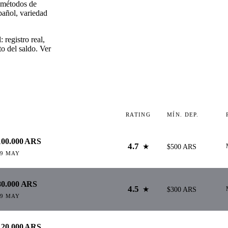
, métodos de
pañol, variedad
 registro real,
o del saldo. Ver
RATING
MÍN. DEP.
100.000 ARS
4.7
★
$500 ARS
 9 MAY
80.000 ARS
4.5
★
$300 ARS
 9 MAY
120.000 ARS