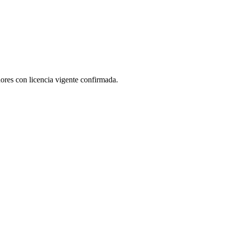
es con licencia vigente confirmada.